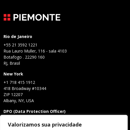
Rio de Janeiro
+55 21 3592 1221
Rua Lauro Muller, 116 - sala 4103
Botafogo . 22290 160
RJ, Brasil
New York
+1 718 415 1912
418 Broadway #10344
ZIP 12207
Albany, NY, USA
DPO (Data Protection Officer)
Claudio Cornetti de Castro Neto
Valorizamos sua privacidade
lgpd@eleadatacenters.com