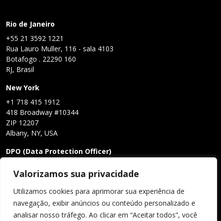
Rio de Janeiro
+55 21 3592 1221
Rua Lauro Muller, 116 - sala 4103
Botafogo . 22290 160
RJ, Brasil
New York
+1 718 415 1912
418 Broadway #10344
ZIP 12207
Albany, NY, USA
DPO (Data Protection Officer)
Claudio Cornetti de Castro Neto
Valorizamos sua privacidade
lgpd@eleadatacenters.com
Utilizamos cookies para aprimorar sua experiência de
navegação, exibir anúncios ou conteúdo personalizado e
analisar nosso tráfego. Ao clicar em “Aceitar todos”, você