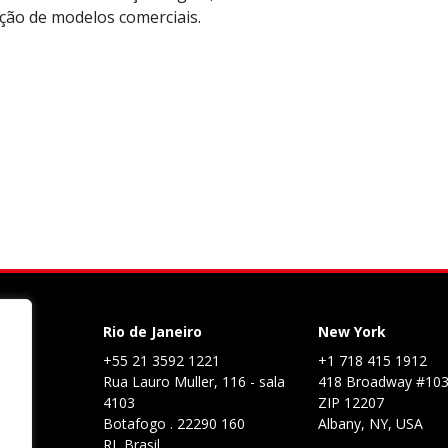
lução de modelos comerciais.
Rio de Janeiro
New York
+55 21 3592 1221
+1 718 415 1912
Rua Lauro Muller, 116 - sala
418 Broadway #10
4103
ZIP 12207
Botafogo . 22290 160
Albany, NY, USA
RJ, Brasil