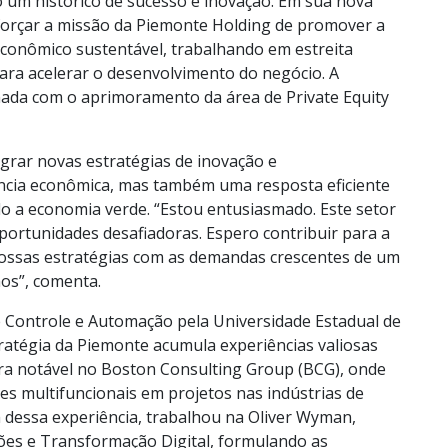
lo um histórico de sucesso e inovação. Em sua nova
forçar a missão da Piemonte Holding de promover a
econômico sustentável, trabalhando em estreita
ara acelerar o desenvolvimento do negócio. A
ada com o aprimoramento da área de Private Equity
grar novas estratégias de inovação e
ência econômica, mas também uma resposta eficiente
do a economia verde. “Estou entusiasmado. Este setor
portunidades desafiadoras. Espero contribuir para a
ossas estratégias com as demandas crescentes de um
hos”, comenta.
Controle e Automação pela Universidade Estadual de
atégia da Piemonte acumula experiências valiosas
a notável no Boston Consulting Group (BCG), onde
es multifuncionais em projetos nas indústrias de
 dessa experiência, trabalhou na Oliver Wyman,
ões e Transformação Digital, formulando as