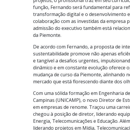
projetos, o profissional traz em seu currícu
função, Fernando será fundamental para re
transformação digital e o desenvolvimento 
colaboração com as investidas da empresa p
admissão do executivo também está relacion
da Piemonte.
De acordo com Fernando, a proposta de inte
sustentabilidade promove não apenas efici
e tangível a desafios urgentes, impulsionan
dinâmico e em constante evolução oferece o
mudança de curso da Piemonte, alinhando n
mercado que está florescendo diante dos ol
Com uma sólida formação em Engenharia de 
Campinas (UNICAMP), o novo Diretor de Estr
em empresas de renome. Traçou uma carreir
chegou à posição de diretor, liderando equip
Energia, Telecomunicações e Educação. Além
liderando projetos em Mídia, Telecomunicaç