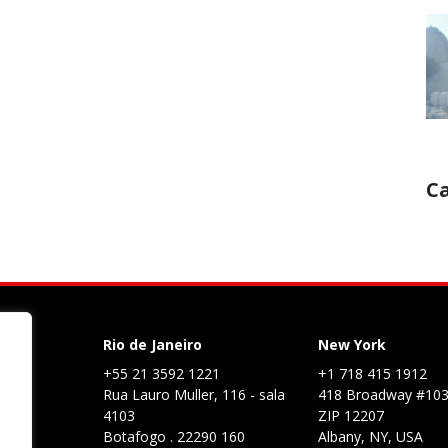
C
Rio de Janeiro
New York
+55 21 3592 1221
+1 718 415 1912
Rua Lauro Muller, 116 - sala
418 Broadway #10
4103
ZIP 12207
Botafogo . 22290 160
Albany, NY, USA